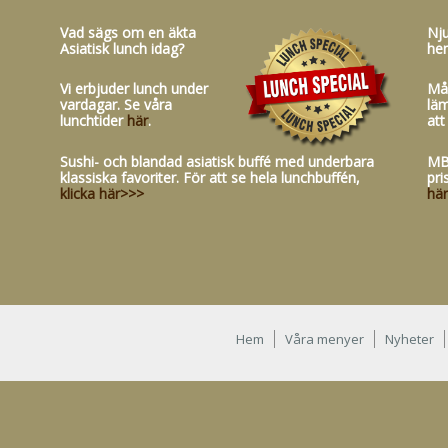
Vad sägs om en äkta
Nju
Asiatisk lunch idag?
he
Vi erbjuder lunch under
Mån
vardagar. Se våra
läm
lunchtider
här
.
att
Sushi- och blandad asiatisk buffé med underbara
MB
klassiska favoriter. För att se hela lunchbuffén,
pri
klicka här>>>
hä
Hem
Våra menyer
Nyheter