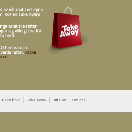
t av vår mat i ert egna
m. Kör en Take Away!
ga asiatiska rätter
par sig väldigt bra för
 ta med.
Q har bra och
svärda rätter.
Klicka
r>>>
Boka bord
Take away
Hitta hit
Om oss