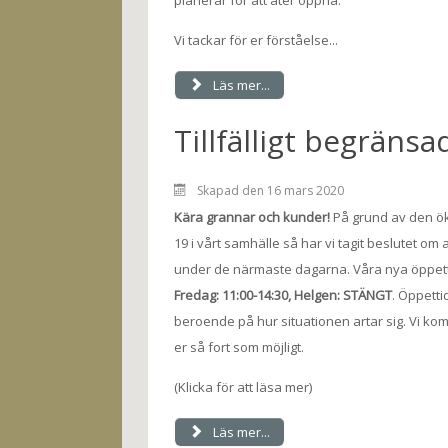
planerar för att åter öppna.
Vi tackar för er förståelse...
Läs mer...
Tillfälligt begräns
Skapad den 16 mars 2020
Kära grannar och kunder!
På grund av den ö
19 i vårt samhälle så har vi tagit beslutet om
under de närmaste dagarna. Våra nya öppettid
Fredag: 11:00-14:30, Helgen: STÄNGT
. Öppett
beroende på hur situationen artar sig. Vi komm
er så fort som möjligt.
(Klicka för att läsa mer)
Läs mer...