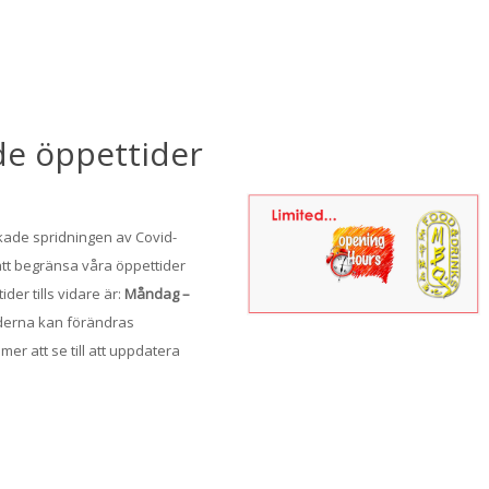
ade öppettider
kade spridningen av Covid-
 att begränsa våra öppettider
er tills vidare är:
Måndag –
iderna kan förändras
er att se till att uppdatera