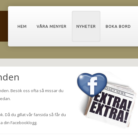
HEM
VÅRA MENYER
NYHETER
BOKA BORD
nden
nden. Besök oss ofta så missar du
nedan.
k. Då du gillat vår fansida så får du
a din Facebooklogg.