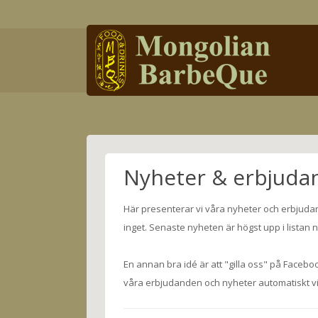
Nyheter & erbjuda
Här presenterar vi våra nyheter och erbjuda
inget. Senaste nyheten är högst upp i listan 
En annan bra idé är att "gilla oss" på Faceboo
våra erbjudanden och nyheter automatiskt vi