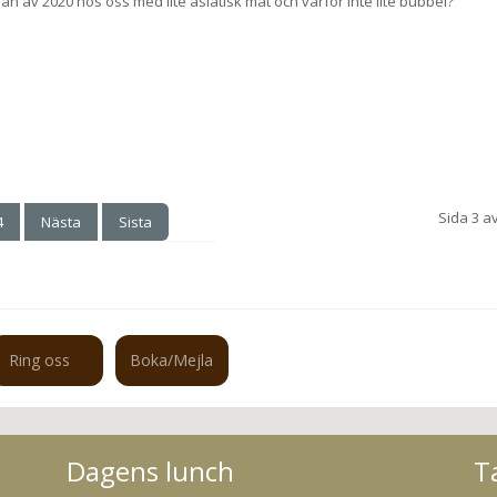
jan av 2020 hos oss med lite asiatisk mat och varför inte lite bubbel?
Sida 3 a
4
Nästa
Sista
Ring oss
Boka/Mejla
Dagens lunch
T