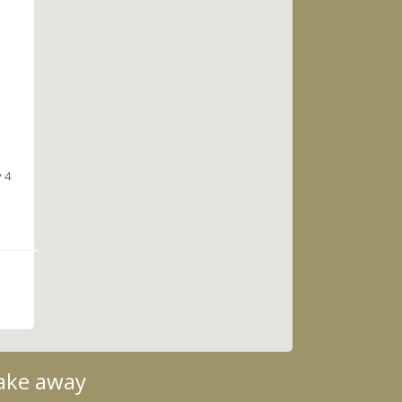
v 4
ake away