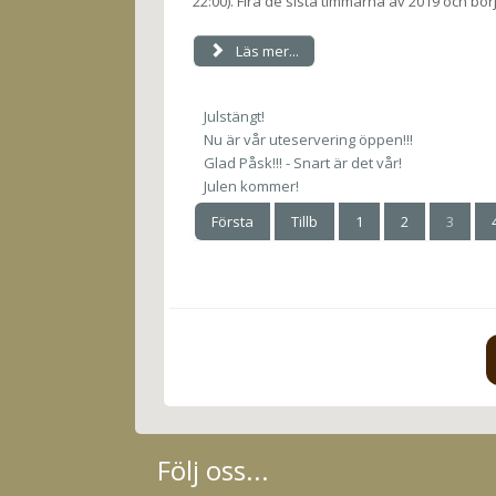
22:00). Fira de sista timmarna av 2019 och bör
Läs mer...
Julstängt!
Nu är vår uteservering öppen!!!
Glad Påsk!!! - Snart är det vår!
Julen kommer!
Första
Tillb
1
2
3
Följ oss...