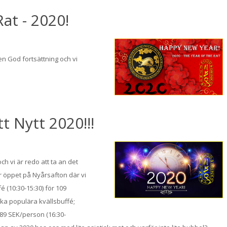
at - 2020!
en God fortsättning och vi
.
t Nytt 2020!!!
och vi är redo att ta an det
r öppet på Nyårsafton där vi
 (10:30-15:30) för 109
ika populära kvällsbuffé;
89 SEK/person (16:30-