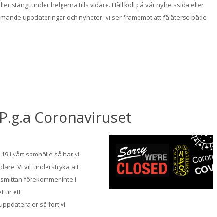
ler stängt under helgerna tills vidare. Håll koll på vår nyhetssida eller
ommande uppdateringar och nyheter. Vi ser framemot att få återse både
- P.g.a Coronaviruset
9 i vårt samhälle så har vi
idare. Vi vill understryka att
 smittan förekommer inte i
t ur ett
 uppdatera er så fort vi