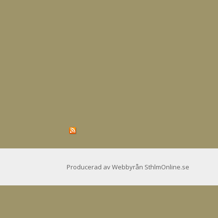
Producerad av Webbyrån SthlmOnline.se